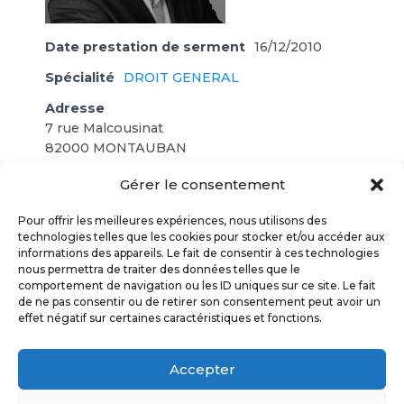
Date prestation de serment
16/12/2010
Spécialité
DROIT GENERAL
Adresse
7 rue Malcousinat
82000 MONTAUBAN
Téléphone
05 63 92 10 10
Gérer le consentement
Fax
05 63 91 55 35
Pour offrir les meilleures expériences, nous utilisons des
technologies telles que les cookies pour stocker et/ou accéder aux
E-mail
informations des appareils. Le fait de consentir à ces technologies
nicolas.antonescoux@adg-avocats.com
nous permettra de traiter des données telles que le
comportement de navigation ou les ID uniques sur ce site. Le fait
Site Web
www.adg-avocats.com
de ne pas consentir ou de retirer son consentement peut avoir un
effet négatif sur certaines caractéristiques et fonctions.
ORDRE DES AVOCATS TARN & GARONNE
© 2017
Accepter
POLITIQUE DE CONFIDENTIALITÉ