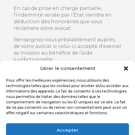
En cas de prise en charge partielle,
l’indemnité versée par l’État viendra en
déduction des honoraires que vous
réclamera votre avocat.
Renseignez-vous préalablement auprès
de votre avocat si celui-ci accepte d’exercer
sa mission au bénéfice de l’aide
juridictionnelle.
Gérer le consentement
Attention : l’aide juridictionnelle n’est
accordée qu’à la condition de ne pas être
Pour offrir les meilleures expériences, nous utilisons des
titulaire d’un contrat protection juridique
technologies telles que les cookies pour stocker et/ou accéder aux
(aide juridique prévue dans l’un de vos
informations des appareils. Le fait de consentir à ces technologies
nous permettra de traiter des données telles que le
contrats d’assurance). Renseignez-vous
comportement de navigation ou les ID uniques sur ce site. Le fait
auprès de votre assureur.
de ne pas consentir ou de retirer son consentement peut avoir un
effet négatif sur certaines caractéristiques et fonctions.
Vous pouvez télécharger votre dossier
d’aide juridictionnelle en cliquant sur ce
lien
Accepter