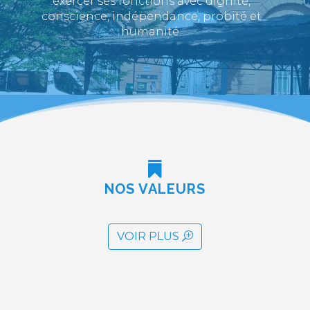
exercer ses fonctions avec dignité,
conscience, indépendance, probité et
humanité.

NOS VALEURS
VOIR PLUS