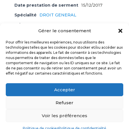
Date prestation de serment
15/12/2017
Spécialité
DROIT GENERAL
Adresse
Gérer le consentement
65 Avenue d'Allemagne
82000 MONTAUBAN
Pour offrir les meilleures expériences, nous utilisons des
Mobile
06 11 63 06 53
technologies telles que les cookies pour stocker et/ou accéder aux
informations des appareils. Le fait de consentir à ces technologies
E-mail
nous permettra de traiter des données telles que le
fannybenac.avocat@gmail.com
comportement de navigation ou les ID uniques sur ce site. Le fait
de ne pas consentir ou de retirer son consentement peut avoir un
effet négatif sur certaines caractéristiques et fonctions.
ORDRE DES AVOCATS TARN & GARONNE
© 2017
Accepter
POLITIQUE DE CONFIDENTIALITÉ
Refuser
MENTIONS LÉGALES
Voir les préférences
Politique de cookies
Politique de confidentialité
PLAN DU SITE