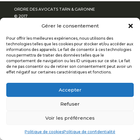
ORDRE DES AVOCATS TARN & GARONNE
© 2017
Gérer le consentement
POLITIQUE DE CONFIDENTIALITÉ
Pour offrir les meilleures expériences, nous utilisons des
technologies telles que les cookies pour stocker et/ou accéder aux
MENTIONS LÉGALES
informations des appareils. Le fait de consentir à ces technologies
nous permettra de traiter des données telles que le
comportement de navigation ou les ID uniques sur ce site. Le fait
PLAN DU SITE
de ne pas consentir ou de retirer son consentement peut avoir un
effet négatif sur certaines caractéristiques et fonctions.
Accepter
Refuser
Voir les préférences
Politique de cookies
Politique de confidentialité