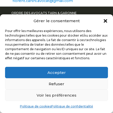
florent.canini.avocat@gmail.com
ORDRE DES AVOCATS TARN & GARONNE
© 2017
Gérer le consentement
Pour offrir les meilleures expériences, nous utilisons des
POLITIQUE DE CONFIDENTIALITÉ
technologies telles que les cookies pour stocker et/ou accéder aux
informations des appareils. Le fait de consentir à ces technologies
nous permettra de traiter des données telles que le
MENTIONS LÉGALES
comportement de navigation ou les ID uniques sur ce site. Le fait
de ne pas consentir ou de retirer son consentement peut avoir un
PLAN DU SITE
effet négatif sur certaines caractéristiques et fonctions.
Accepter
Refuser
Voir les préférences
Politique de cookies
Politique de confidentialité