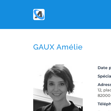
GAUX Amélie
Date 
Spécia
Adres
12, pl
8200
Télép