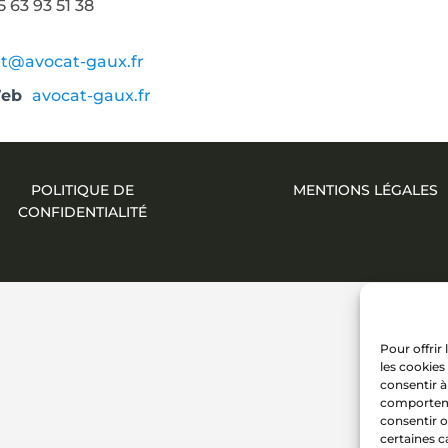
5 63 93 51 38
l
et@avocat-gaux.fr
Web
avocat-gaux.fr
POLITIQUE DE
MENTIONS LÉGALES
CONFIDENTIALITÉ
Pour offrir
les cookies
consentir à
comportemen
consentir o
certaines c