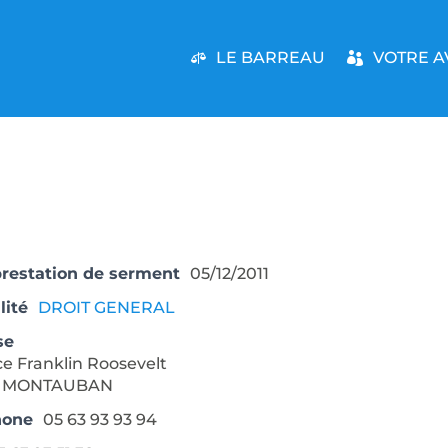
LE BARREAU
VOTRE A
prestation de serment
05/12/2011
lité
DROIT GENERAL
se
ace Franklin Roosevelt
0 MONTAUBAN
hone
05 63 93 93 94