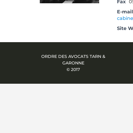
Fax
0
E-mai
cabin
Site 
ORDRE DES AVOCATS TARN &
GARONNE
© 2017