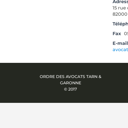
Adres
15 rue
8200
Télép
Fax
0
E-mai
avoca
ORDRE DES AVOCATS TARN &
GARONNE
© 2017