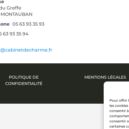
se
 du Greffe
0 MONTAUBAN
hone
05 63 93 35 93
5 63 93 35 94
l
t@cabinetdecharme.fr
POLITIQUE DE
MENTIONS LÉGALES
CONFIDENTIALITÉ
Pour offrir
les cookies
consentir à
comportemen
consentir o
certaines c