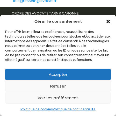
loic.gressein@avocat.fr
ORDRE DES AVOCATS TARN & GARONNE
© 2017
Gérer le consentement
Pour offrir les meilleures expériences, nous utilisons des
POLITIQUE DE CONFIDENTIALITÉ
technologies telles que les cookies pour stocker et/ou accéder aux
informations des appareils. Le fait de consentir à ces technologies
nous permettra de traiter des données telles que le
MENTIONS LÉGALES
comportement de navigation ou les ID uniques sur ce site. Le fait
de ne pas consentir ou de retirer son consentement peut avoir un
PLAN DU SITE
effet négatif sur certaines caractéristiques et fonctions.
Accepter
Refuser
Voir les préférences
Politique de cookies
Politique de confidentialité