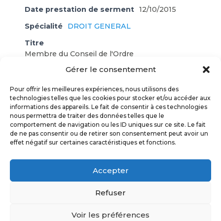
Date prestation de serment
12/10/2015
Spécialité
DROIT GENERAL
Titre
Membre du Conseil de l'Ordre
Gérer le consentement
Cabinet
S.C.P. Gervais - Mattar - Cassignol
Adresse
Pour offrir les meilleures expériences, nous utilisons des
60 Avenue Victor Hugo
technologies telles que les cookies pour stocker et/ou accéder aux
informations des appareils. Le fait de consentir à ces technologies
82202 MOISSAC CEDEX
nous permettra de traiter des données telles que le
comportement de navigation ou les ID uniques sur ce site. Le fait
Téléphone
05 63 04 18 04
de ne pas consentir ou de retirer son consentement peut avoir un
effet négatif sur certaines caractéristiques et fonctions.
ORDRE DES AVOCATS TARN & GARONNE
© 2017
Accepter
POLITIQUE DE CONFIDENTIALITÉ
Refuser
MENTIONS LÉGALES
Voir les préférences