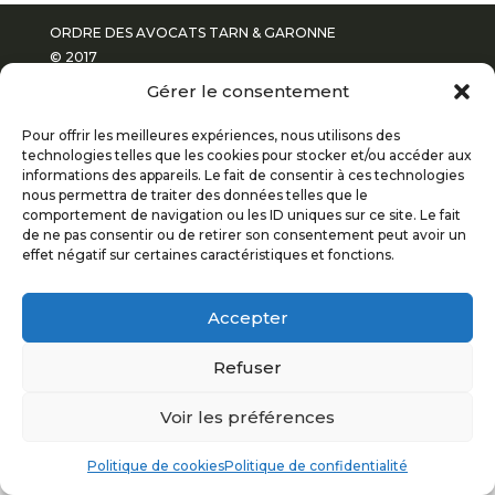
ORDRE DES AVOCATS TARN & GARONNE
© 2017
Gérer le consentement
POLITIQUE DE CONFIDENTIALITÉ
Pour offrir les meilleures expériences, nous utilisons des
technologies telles que les cookies pour stocker et/ou accéder aux
MENTIONS LÉGALES
informations des appareils. Le fait de consentir à ces technologies
nous permettra de traiter des données telles que le
comportement de navigation ou les ID uniques sur ce site. Le fait
PLAN DU SITE
de ne pas consentir ou de retirer son consentement peut avoir un
effet négatif sur certaines caractéristiques et fonctions.
Accepter
Refuser
Voir les préférences
Politique de cookies
Politique de confidentialité