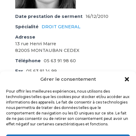
Date prestation de serment
16/12/2010
Spécialité
DROIT GENERAL
Adresse
13 rue Henri Marre
82005 MONTAUBAN CEDEX
Téléphone
05 63 91 98 60
Fax
05 63 91 14 99
Gérer le consentement
E-mail
laetitiamassol@massol-avocats.fr
Pour offrir les meilleures expériences, nous utilisons des
technologies telles que les cookies pour stocker et/ou accéder aux
Site Web
nicaud-avocat.com
informations des appareils. Le fait de consentir à ces technologies
nous permettra de traiter des données telles que le
Facebook
comportement de navigation ou les ID uniques sur ce site. Le fait
facebook.com/nicaud.avocat.montauban
de ne pas consentir ou de retirer son consentement peut avoir un
effet négatif sur certaines caractéristiques et fonctions.
ORDRE DES AVOCATS TARN & GARONNE