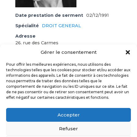
Date prestation de serment
02/12/1991
Spécialité
DROIT GENERAL
Adresse
26, rue des Carmes
82000 MONTAUBAN
Gérer le consentement
Téléphone
05 63 63 13 13
Pour offrir les meilleures expériences, nous utilisons des
technologies telles que les cookies pour stocker et/ou accéder aux
Fax
05 63 63 19 55
informations des appareils. Le fait de consentir à ces technologies
Cabinet secondaire
9, bld. Edouard Herriot
nous permettra de traiter des données telles que le
comportement de navigation ou les ID uniques sur ce site. Le fait
82300 CAUSSADE
de ne pas consentir ou de retirer son consentement peut avoir un
effet négatif sur certaines caractéristiques et fonctions.
ORDRE DES AVOCATS TARN & GARONNE
© 2017
Accepter
POLITIQUE DE CONFIDENTIALITÉ
Refuser