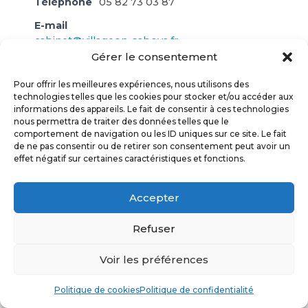
Téléphone
05 82 73 03 87
E-mail
cabinet@villageon-saboya.fr
Gérer le consentement
ORDRE DES AVOCATS TARN & GARONNE
Pour offrir les meilleures expériences, nous utilisons des
© 2017
technologies telles que les cookies pour stocker et/ou accéder aux
informations des appareils. Le fait de consentir à ces technologies
nous permettra de traiter des données telles que le
POLITIQUE DE CONFIDENTIALITÉ
comportement de navigation ou les ID uniques sur ce site. Le fait
de ne pas consentir ou de retirer son consentement peut avoir un
effet négatif sur certaines caractéristiques et fonctions.
MENTIONS LÉGALES
Accepter
PLAN DU SITE
Refuser
Voir les préférences
Politique de cookies
Politique de confidentialité