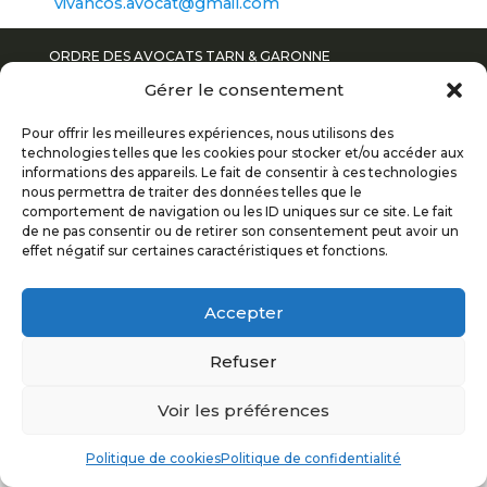
vivancos.avocat@gmail.com
ORDRE DES AVOCATS TARN & GARONNE
© 2017
Gérer le consentement
Pour offrir les meilleures expériences, nous utilisons des
POLITIQUE DE CONFIDENTIALITÉ
technologies telles que les cookies pour stocker et/ou accéder aux
informations des appareils. Le fait de consentir à ces technologies
nous permettra de traiter des données telles que le
MENTIONS LÉGALES
comportement de navigation ou les ID uniques sur ce site. Le fait
de ne pas consentir ou de retirer son consentement peut avoir un
PLAN DU SITE
effet négatif sur certaines caractéristiques et fonctions.
Accepter
Refuser
Voir les préférences
Politique de cookies
Politique de confidentialité