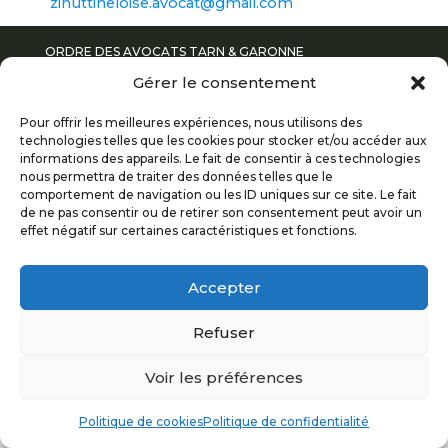
zinuttiheloise.avocat@gmail.com
ORDRE DES AVOCATS TARN & GARONNE
© 2017
Gérer le consentement
Pour offrir les meilleures expériences, nous utilisons des
POLITIQUE DE CONFIDENTIALITÉ
technologies telles que les cookies pour stocker et/ou accéder aux
informations des appareils. Le fait de consentir à ces technologies
nous permettra de traiter des données telles que le
MENTIONS LÉGALES
comportement de navigation ou les ID uniques sur ce site. Le fait
de ne pas consentir ou de retirer son consentement peut avoir un
PLAN DU SITE
effet négatif sur certaines caractéristiques et fonctions.
Accepter
Refuser
Voir les préférences
Politique de cookies
Politique de confidentialité