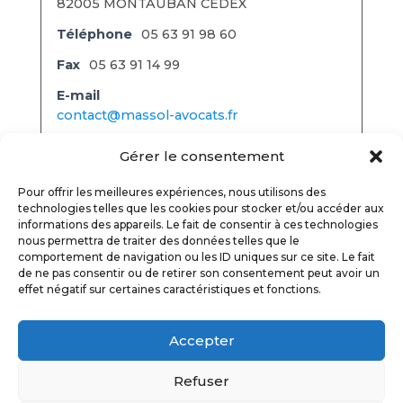
82005 MONTAUBAN CEDEX
Téléphone
05 63 91 98 60
Fax
05 63 91 14 99
E-mail
contact@massol-avocats.fr
Site Web
massol-avocats.fr
Gérer le consentement
Facebook
Pour offrir les meilleures expériences, nous utilisons des
facebook.com/massol.avocats.montauban
technologies telles que les cookies pour stocker et/ou accéder aux
informations des appareils. Le fait de consentir à ces technologies
nous permettra de traiter des données telles que le
comportement de navigation ou les ID uniques sur ce site. Le fait
de ne pas consentir ou de retirer son consentement peut avoir un
effet négatif sur certaines caractéristiques et fonctions.
ORDRE DES AVOCATS TARN & GARONNE
Accepter
© 2017
Refuser
POLITIQUE DE CONFIDENTIALITÉ